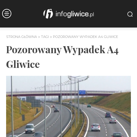
STRONA GŁÓWNA
TAGI
POZOROWANY WYPADEK A4 GLIWICE
Pozorowany Wypadek A4
Gliwice