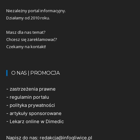
Niezależny portal informacyjny.
Działamy od 2010 roku.
Masz dla nas temat?
Chcesz się zareklamować?
Czekamy na kontakt!
O NAS | PROMOCJA
-
zastrzeżenia prawne
-
regulamin portalu
-
polityka prywatności
-
artykuły sponsorowane
-
Lekarz online w Dimedic
Napisz do nas:
redakcja@infogliwice.pl