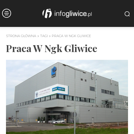
STRONA GŁÓWNA
TAGI
PRACA W NGK GLIWICE
Praca W Ngk Gliwice