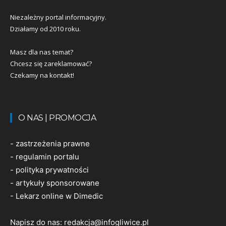
Niezależny portal informacyjny.
Działamy od 2010 roku.
Masz dla nas temat?
Chcesz się zareklamować?
Czekamy na kontakt!
O NAS | PROMOCJA
-
zastrzeżenia prawne
-
regulamin portalu
-
polityka prywatności
-
artykuły sponsorowane
-
Lekarz online w Dimedic
Napisz do nas:
redakcja@infogliwice.pl