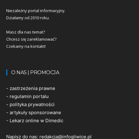
Niezależny portal informacyjny.
Działamy od 2010 roku.
Masz dla nas temat?
Chcesz się zareklamować?
Czekamy na kontakt!
O NAS | PROMOCJA
-
zastrzeżenia prawne
-
regulamin portalu
-
polityka prywatności
-
artykuły sponsorowane
-
Lekarz online w Dimedic
Napisz do nas:
redakcja@infogliwice.pl