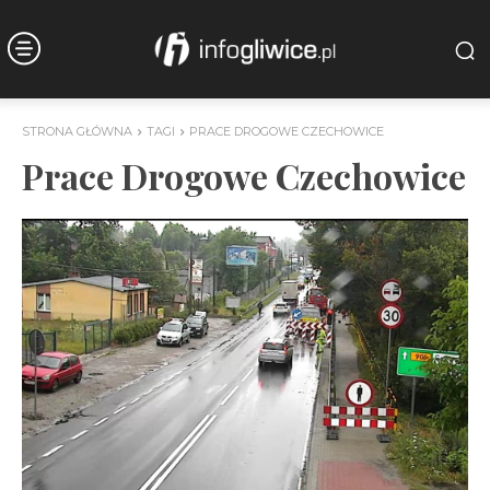
STRONA GŁÓWNA
TAGI
PRACE DROGOWE CZECHOWICE
Prace Drogowe Czechowice