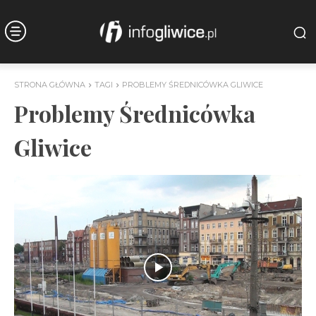
STRONA GŁÓWNA
TAGI
PROBLEMY ŚREDNICÓWKA GLIWICE
Problemy Średnicówka
Gliwice