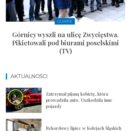
GLIWICE
Górnicy wyszli na ulicę Zwycięstwa.
Pikietowali pod biurami poselskimi
(TV)
AKTUALNOŚCI
Zatrzymał pijaną kobietę, która
prowadziła auto. Uszkodziła inne
pojazdy
Rekordowy lipiec w Kolejach Śląskich