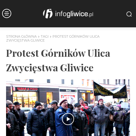
STRONA GŁÓWNA
TAGI
PROTEST GÓRNIKÓW ULICA
ZWYCIĘSTWA GLIWICE
Protest Górników Ulica
Zwycięstwa Gliwice