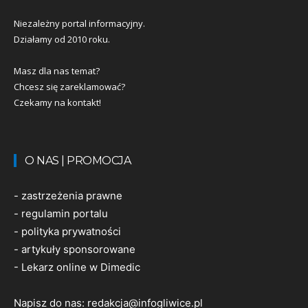
Niezależny portal informacyjny.
Działamy od 2010 roku.
Masz dla nas temat?
Chcesz się zareklamować?
Czekamy na kontakt!
O NAS | PROMOCJA
-
zastrzeżenia prawne
-
regulamin portalu
-
polityka prywatności
-
artykuły sponsorowane
-
Lekarz online w Dimedic
Napisz do nas:
redakcja@infogliwice.pl