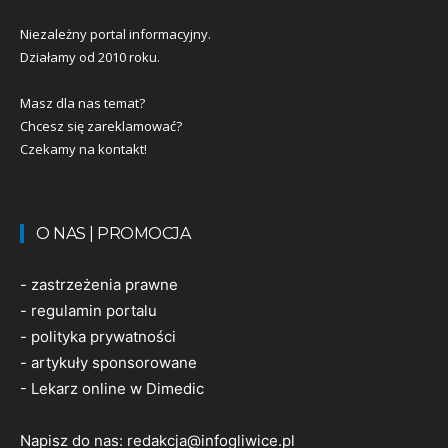
Niezależny portal informacyjny.
Działamy od 2010 roku.
Masz dla nas temat?
Chcesz się zareklamować?
Czekamy na kontakt!
O NAS | PROMOCJA
-
zastrzeżenia prawne
-
regulamin portalu
-
polityka prywatności
-
artykuły sponsorowane
-
Lekarz online w Dimedic
Napisz do nas:
redakcja@infogliwice.pl