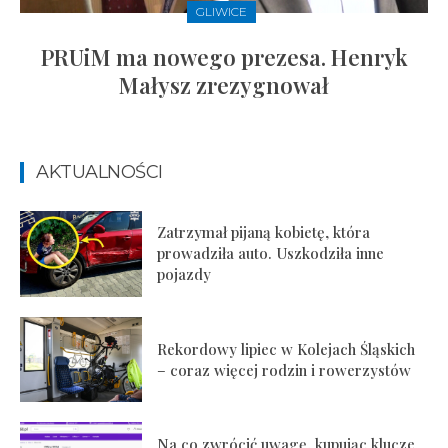
GLIWICE
PRUiM ma nowego prezesa. Henryk
Małysz zrezygnował
AKTUALNOŚCI
Zatrzymał pijaną kobietę, która
prowadziła auto. Uszkodziła inne
pojazdy
Rekordowy lipiec w Kolejach Śląskich
– coraz więcej rodzin i rowerzystów
Na co zwrócić uwagę, kupując klucze