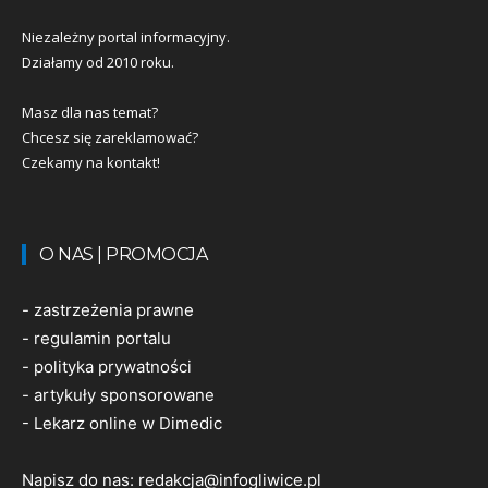
Niezależny portal informacyjny.
Działamy od 2010 roku.
Masz dla nas temat?
Chcesz się zareklamować?
Czekamy na kontakt!
O NAS | PROMOCJA
-
zastrzeżenia prawne
-
regulamin portalu
-
polityka prywatności
-
artykuły sponsorowane
-
Lekarz online w Dimedic
Napisz do nas:
redakcja@infogliwice.pl