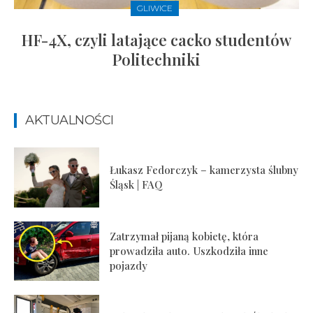
GLIWICE
HF-4X, czyli latające cacko studentów
Politechniki
AKTUALNOŚCI
Łukasz Fedorczyk – kamerzysta ślubny
Śląsk | FAQ
Zatrzymał pijaną kobietę, która
prowadziła auto. Uszkodziła inne
pojazdy