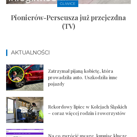
GLIWICE
Pionierów-Perseusza już przejezdna
(TV)
AKTUALNOŚCI
Zatrzymał pijaną kobietę, która
prowadziła auto. Uszkodziła inne
pojazdy
Rekordowy lipiec w Kolejach Śląskich
– coraz więcej rodzin i rowerzystów
Na co zwrócić uwagę, kupując klucze