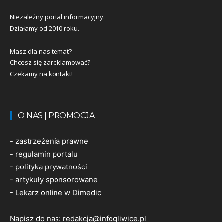
Niezależny portal informacyjny.
Działamy od 2010 roku.
Masz dla nas temat?
Chcesz się zareklamować?
Czekamy na kontakt!
O NAS | PROMOCJA
-
zastrzeżenia prawne
-
regulamin portalu
-
polityka prywatności
-
artykuły sponsorowane
-
Lekarz online w Dimedic
Napisz do nas:
redakcja@infogliwice.pl