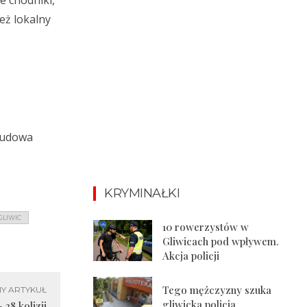
e chodniki,
eż lokalny
z
ebudowa
KRYMINAŁKI
GLIWIC
10 rowerzystów w
Gliwicach pod wpływem.
Akcja policji
Tego mężczyzny szuka
Y ARTYKUŁ
gliwicka policja
 28 kolizji