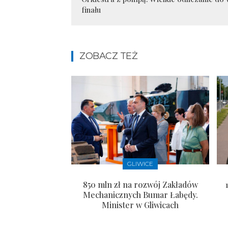
finału
ZOBACZ TEŻ
GLIWICE
850 mln zł na rozwój Zakładów
Mechanicznych Bumar Łabędy.
Minister w Gliwicach