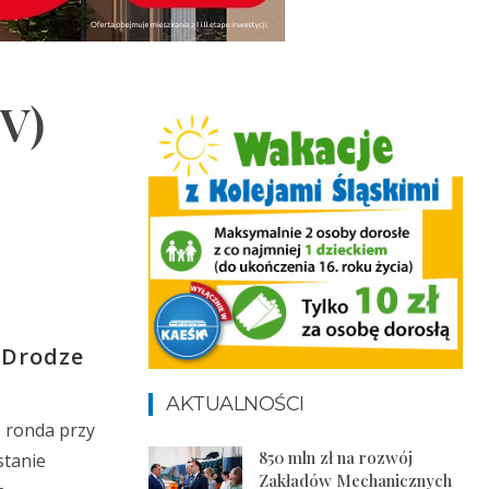
TV)
 Drodze
AKTUALNOŚCI
o ronda przy
850 mln zł na rozwój
stanie
Zakładów Mechanicznych