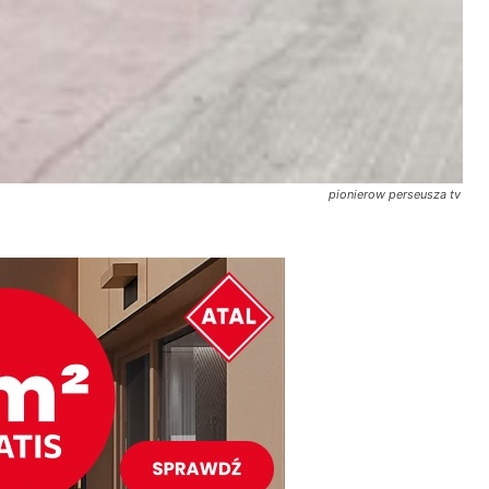
pionierow perseusza tv