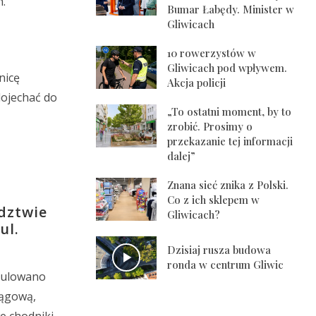
h.
Bumar Łabędy. Minister w
Gliwicach
10 rowerzystów w
Gliwicach pod wpływem.
nicę
Akcja policji
dojechać do
„To ostatni moment, by to
zrobić. Prosimy o
przekazanie tej informacji
dalej”
Znana sieć znika z Polski.
Co z ich sklepem w
edztwie
Gliwicach?
ul.
Dzisiaj rusza budowa
ronda w centrum Gliwic
egulowano
iągową,