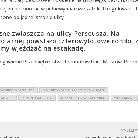
 kanalizacji deszczowej i oświetlenia ulicznego. Ułożono now
skiej zmieniono się w pełnowymiarowe zatoki. Uregulowano t
ono po jednej stronie ulicy.
ne zwłaszcza na ulicy Perseusza. Na
Polarnej powstało czterowylotowe rondo, 
emy wjeżdżać na estakadę.
o gliwickie Przedsiębiorstwo Remontów Ulic i Mostów. Prz
PIONIERÓW PERSEUSZA
PIONIERÓW PERSEUSZA OTWARTA GLIWICE
 GLIWICE
REMONT PIONIERÓW
REMONT ULICY NA KOPERNIKU
WIADOMOŚCI Z 
NASTĘPN
wielkiego
Sypnęło śniegiem. Efekt –