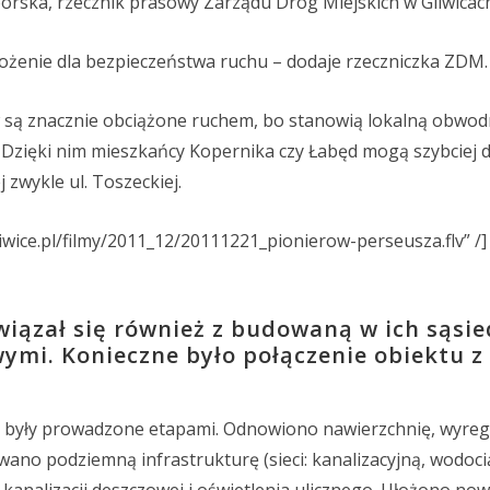
borska, rzecznik prasowy Zarządu Dróg Miejskich w Gliwicac
ożenie dla bezpieczeństwa ruchu – dodaje rzeczniczka ZDM.
ów są znacznie obciążone ruchem, bo stanowią lokalną obwod
i. Dzięki nim mieszkańcy Kopernika czy Łabęd mogą szybciej 
 zwykle ul. Toszeckiej.
gliwice.pl/filmy/2011_12/20111221_pionierow-perseusza.flv” /]
wiązał się również z budowaną w ich sąsi
ymi. Konieczne było połączenie obiektu z 
 i były prowadzone etapami. Odnowiono nawierzchnię, wyr
owano podziemną infrastrukturę (sieci: kanalizacyjną, wodoc