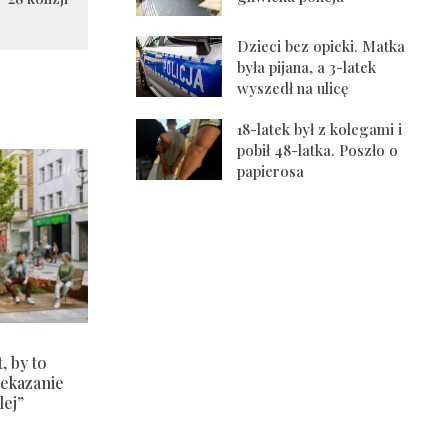
Dzieci bez opieki. Matka
była pijana, a 3-latek
wyszedł na ulicę
18-latek był z kolegami i
pobił 48-latka. Poszło o
papierosa
, by to
zekazanie
lej”