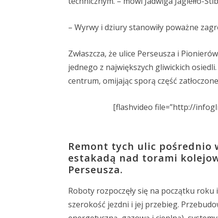
technicznym. – mówi Jadwiga Jagiełło-Sti
– Wyrwy i dziury stanowiły poważne zagr
Zwłaszcza, że ulice Perseusza i Pionier
jednego z największych gliwickich osiedl
centrum, omijając sporą część zatłoczonej
[flashvideo file=”http://info
Remont tych ulic pośrednio 
estakadą nad torami kolejow
Perseusza.
Roboty rozpoczęły się na początku roku
szerokość jezdni i jej przebieg. Przebud