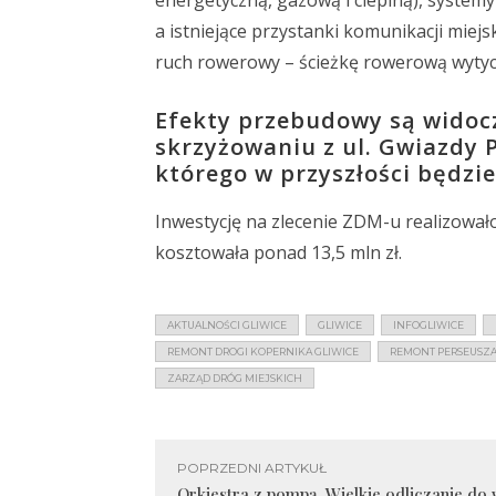
energetyczną, gazową i cieplną), systemy
a istniejące przystanki komunikacji miej
ruch rowerowy – ścieżkę rowerową wytycz
Efekty przebudowy są widocz
skrzyżowaniu z ul. Gwiazdy 
którego w przyszłości będzi
Inwestycję na zlecenie ZDM-u realizował
kosztowała ponad 13,5 mln zł.
AKTUALNOŚCI GLIWICE
GLIWICE
INFOGLIWICE
REMONT DROGI KOPERNIKA GLIWICE
REMONT PERSEUSZA
ZARZĄD DRÓG MIEJSKICH
POPRZEDNI ARTYKUŁ
Orkiestra z pompą. Wielkie odliczanie do 