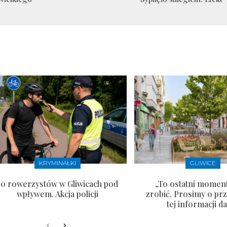
KRYMINAŁKI
GLIWICE
10 rowerzystów w Gliwicach pod
„To ostatni moment
wpływem. Akcja policji
zrobić. Prosimy o pr
tej informacji da