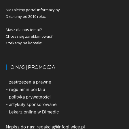
Niezależny portal informacyjny.
Działamy od 2010 roku.
Masz dla nas temat?
Chcesz się zareklamować?
Czekamy na kontakt!
O NAS | PROMOCJA
-
zastrzeżenia prawne
-
regulamin portalu
-
polityka prywatności
-
artykuły sponsorowane
-
Lekarz online w Dimedic
Napisz do nas:
redakcja@infogliwice.pl