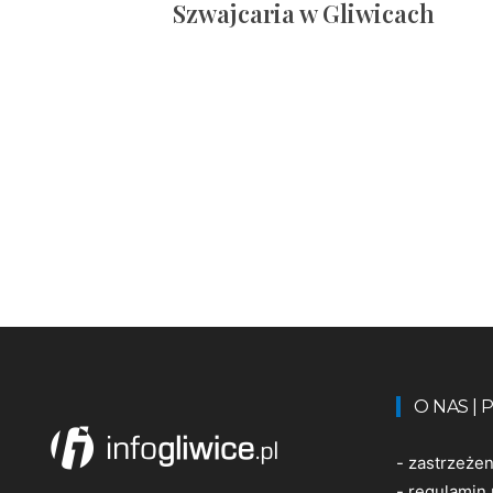
Szwajcaria w Gliwicach
O NAS |
-
zastrzeże
-
regulamin 