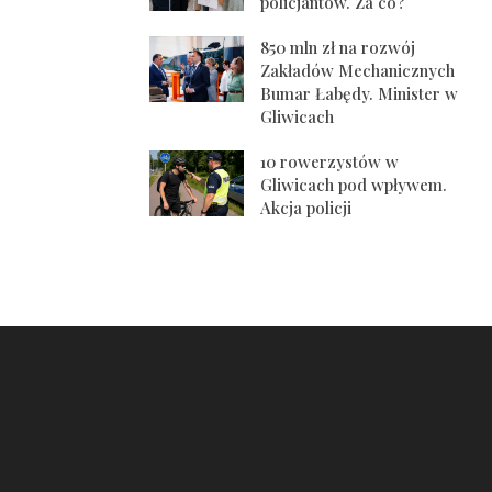
policjantów. Za co?
850 mln zł na rozwój
Zakładów Mechanicznych
Bumar Łabędy. Minister w
Gliwicach
10 rowerzystów w
Gliwicach pod wpływem.
Akcja policji