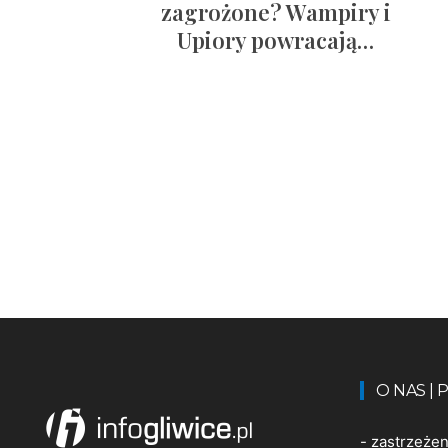
zagrożone? Wampiry i
Upiory powracają…
O NAS |
-
zastrzeże