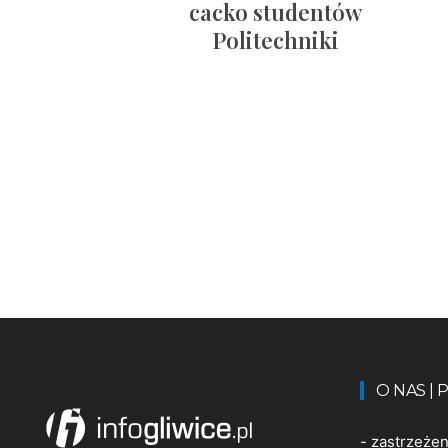
cacko studentów
Politechniki
O NAS |
-
zastrzeże