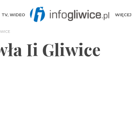
TV, WIDEO
WIĘCEJ
IWICE
ła Ii Gliwice