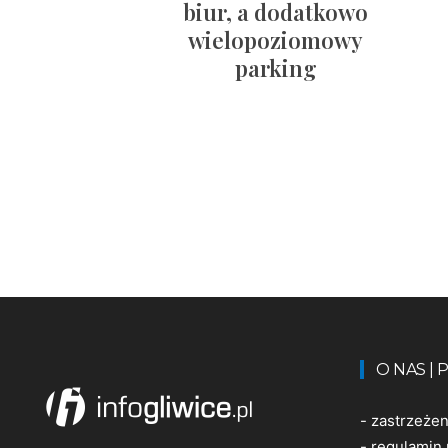
biur, a dodatkowo
wielopoziomowy
parking
O NAS |
-
zastrzeże
-
regulamin 