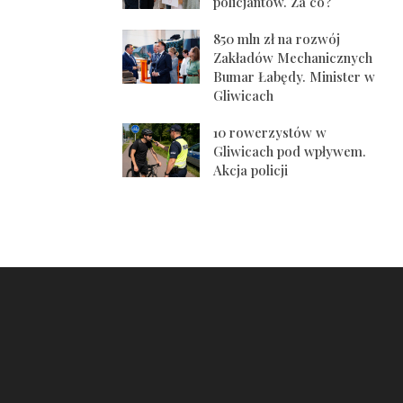
policjantów. Za co?
850 mln zł na rozwój
Zakładów Mechanicznych
Bumar Łabędy. Minister w
Gliwicach
10 rowerzystów w
Gliwicach pod wpływem.
Akcja policji