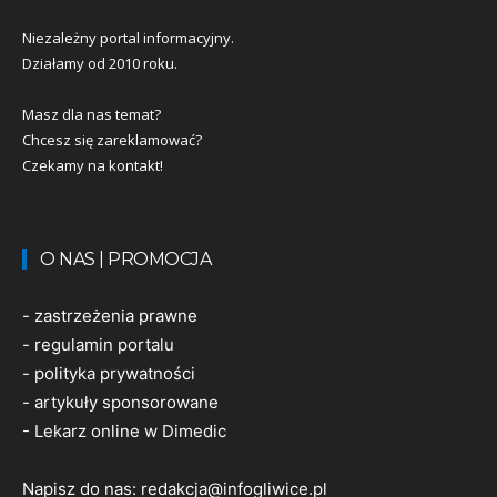
Niezależny portal informacyjny.
Działamy od 2010 roku.
Masz dla nas temat?
Chcesz się zareklamować?
Czekamy na kontakt!
O NAS | PROMOCJA
-
zastrzeżenia prawne
-
regulamin portalu
-
polityka prywatności
-
artykuły sponsorowane
-
Lekarz online w Dimedic
Napisz do nas:
redakcja@infogliwice.pl