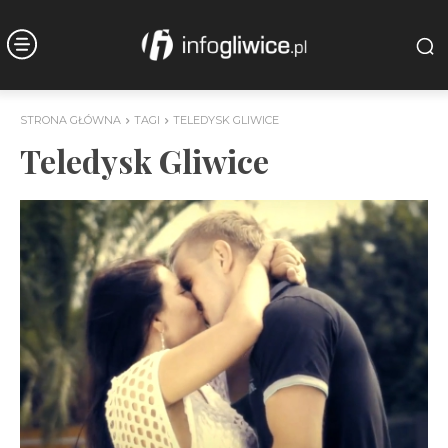
STRONA GŁÓWNA
TAGI
TELEDYSK GLIWICE
Teledysk Gliwice