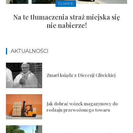
GLIWICE
Na te tłumaczenia straż miejska się
nie nabierze!
AKTUALNOŚCI
Zmarł ksiądz z Diecezji Gliwickiej
Jak dobrać wózek magazynowy do
rodzaju przewożonego towaru