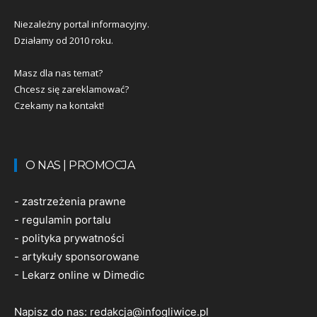
Niezależny portal informacyjny.
Działamy od 2010 roku.
Masz dla nas temat?
Chcesz się zareklamować?
Czekamy na kontakt!
O NAS | PROMOCJA
-
zastrzeżenia prawne
-
regulamin portalu
-
polityka prywatności
-
artykuły sponsorowane
-
Lekarz online w Dimedic
Napisz do nas:
redakcja@infogliwice.pl