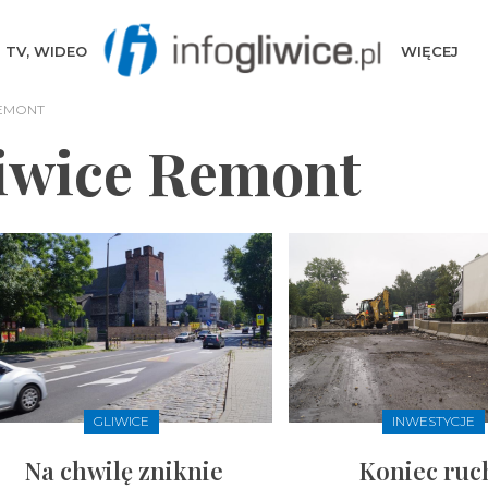
TV, WIDEO
WIĘCEJ
REMONT
iwice Remont
GLIWICE
INWESTYCJE
Na chwilę zniknie
Koniec ruc