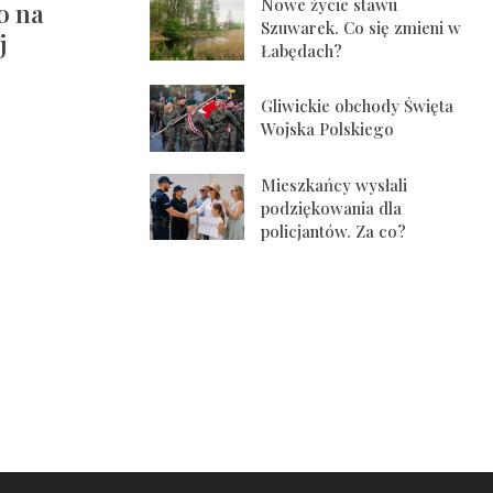
Nowe życie stawu
o na
Szuwarek. Co się zmieni w
j
Łabędach?
Gliwickie obchody Święta
Wojska Polskiego
Mieszkańcy wysłali
podziękowania dla
policjantów. Za co?