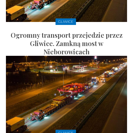
GLIWICE
Ogromny transport przejedzie przez
Gliwice. Zamkną most w
Nieborowicach
GLIWICE