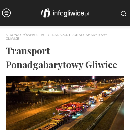
STRONA GŁÓWNA
TAGI
TRANSPORT PONADGABARYTOWY
GLIWICE
Transport
Ponadgabarytowy Gliwice