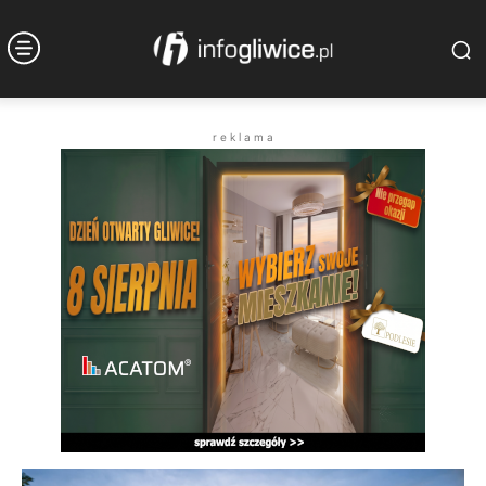
r e k l a m a