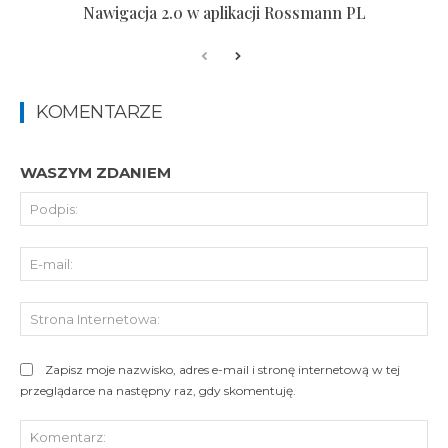
Nawigacja 2.0 w aplikacji Rossmann PL
KOMENTARZE
WASZYM ZDANIEM
Pod
E-
mai
St
Int
Zapisz moje nazwisko, adres e-mail i stronę internetową w tej
przeglądarce na następny raz, gdy skomentuję.