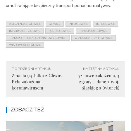
umożliwiające bezpieczny transport ponadnormatywny.
AKTUALNOŚCI GLIWICE
GLIWICE
INFO GLIWICE
INFOGLIWICE
INFORMACJE Z GLIWIC
PORTAL GLIWICE
TRANSPORT GLIWICE
TRANSPORT PONADGABARYTOWY GLIWICE
WIADOMOŚCI 24 H GLIWICE
WIADOMOŚCI Z GLIWIC
POPRZEDNI ARTYKUŁ
NASTĘPNY ARTYKUŁ
Zmarła 94-latka z Gliwic.
72 nowe zakażenia, 3
Była zakażona
zgony – dane z woj.
koronawirusem
śląskiego (wtorek)
ZOBACZ TEŻ