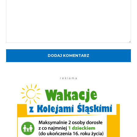
Komentarz:
r e k l a m a