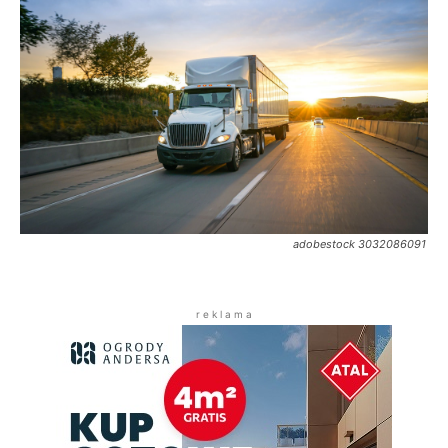
adobestock 3032086091
r e k l a m a