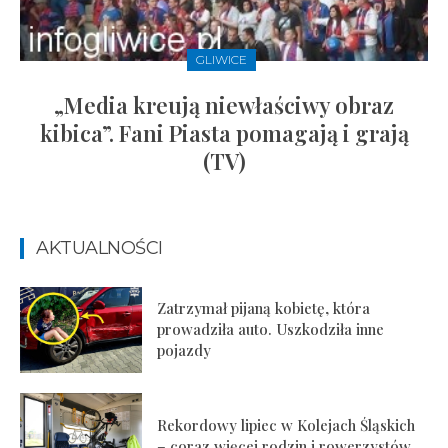
GLIWICE
„Media kreują niewłaściwy obraz
kibica”. Fani Piasta pomagają i grają
(TV)
AKTUALNOŚCI
Zatrzymał pijaną kobietę, która
prowadziła auto. Uszkodziła inne
pojazdy
Rekordowy lipiec w Kolejach Śląskich
– coraz więcej rodzin i rowerzystów