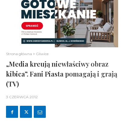
Strona główna
Gliwice
„Media kreują niewłaściwy obraz
kibica”. Fani Piasta pomagają i grają
(TV)
3 CZERWCA 2012