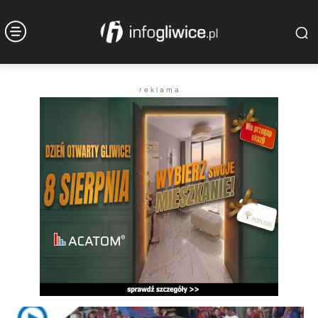
r e k l a m a