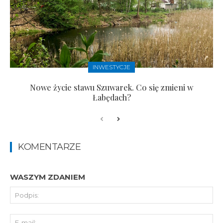
INWESTYCJE
Nowe życie stawu Szuwarek. Co się zmieni w
Łabędach?
KOMENTARZE
WASZYM ZDANIEM
Pod
E-