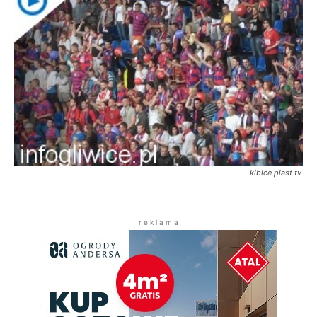
kibice piast tv
r e k l a m a