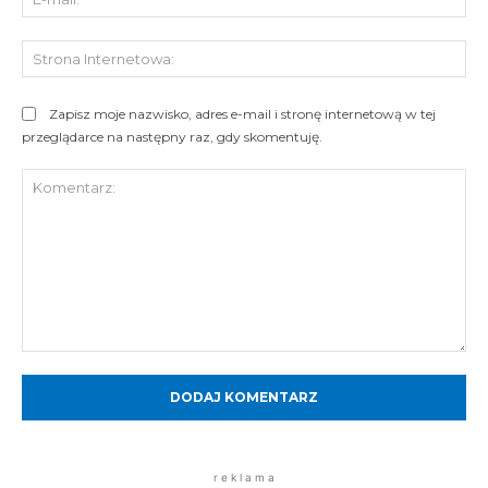
mai
St
Int
Zapisz moje nazwisko, adres e-mail i stronę internetową w tej
przeglądarce na następny raz, gdy skomentuję.
Komentarz:
r e k l a m a