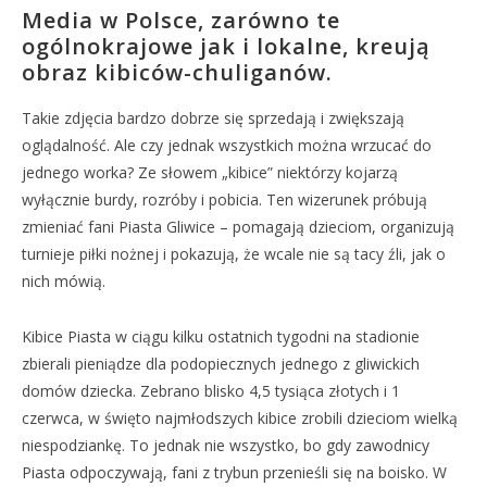
Media w Polsce, zarówno te
ogólnokrajowe jak i lokalne, kreują
obraz kibiców-chuliganów.
Takie zdjęcia bardzo dobrze się sprzedają i zwiększają
oglądalność. Ale czy jednak wszystkich można wrzucać do
jednego worka? Ze słowem „kibice” niektórzy kojarzą
wyłącznie burdy, rozróby i pobicia. Ten wizerunek próbują
zmieniać fani Piasta Gliwice – pomagają dzieciom, organizują
turnieje piłki nożnej i pokazują, że wcale nie są tacy źli, jak o
nich mówią.
Kibice Piasta w ciągu kilku ostatnich tygodni na stadionie
zbierali pieniądze dla podopiecznych jednego z gliwickich
domów dziecka. Zebrano blisko 4,5 tysiąca złotych i 1
czerwca, w święto najmłodszych kibice zrobili dzieciom wielką
niespodziankę. To jednak nie wszystko, bo gdy zawodnicy
Piasta odpoczywają, fani z trybun przenieśli się na boisko. W