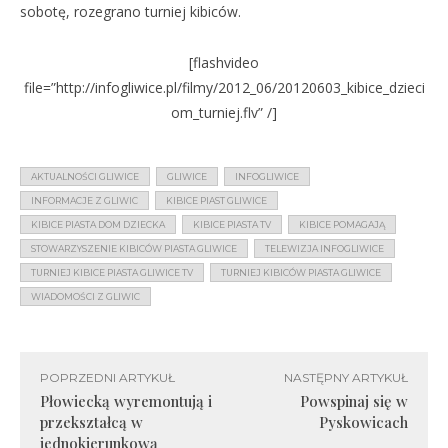
sobotę, rozegrano turniej kibiców.
[flashvideo
file=”http://infogliwice.pl/filmy/2012_06/20120603_kibice_dzieci
om_turniej.flv” /]
AKTUALNOŚCI GLIWICE
GLIWICE
INFOGLIWICE
INFORMACJE Z GLIWIC
KIBICE PIAST GLIWICE
KIBICE PIASTA DOM DZIECKA
KIBICE PIASTA TV
KIBICE POMAGAJĄ
STOWARZYSZENIE KIBICÓW PIASTA GLIWICE
TELEWIZJA INFOGLIWICE
TURNIEJ KIBICE PIASTA GLIWICE TV
TURNIEJ KIBICÓW PIASTA GLIWICE
WIADOMOŚCI Z GLIWIC
POPRZEDNI ARTYKUŁ
NASTĘPNY ARTYKUŁ
Płowiecką wyremontują i
Powspinaj się w
przekształcą w
Pyskowicach
jednokierunkową