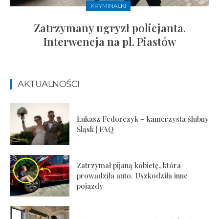
KRYMINAŁKI
Zatrzymany ugryzł policjanta.
Interwencja na pl. Piastów
AKTUALNOŚCI
Łukasz Fedorczyk – kamerzysta ślubny
Śląsk | FAQ
Zatrzymał pijaną kobietę, która
prowadziła auto. Uszkodziła inne
pojazdy