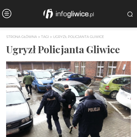
STRONA GŁÓWNA
TAGI
UGRYZŁ POLICJANTA GLIWICE
Ugryzł Policjanta Gliwice