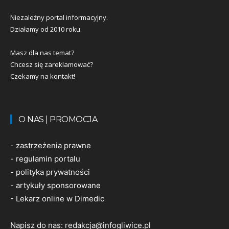
Niezależny portal informacyjny.
Działamy od 2010 roku.
Masz dla nas temat?
Chcesz się zareklamować?
Czekamy na kontakt!
O NAS | PROMOCJA
-
zastrzeżenia prawne
-
regulamin portalu
-
polityka prywatności
-
artykuły sponsorowane
-
Lekarz online w Dimedic
Napisz do nas:
redakcja@infogliwice.pl