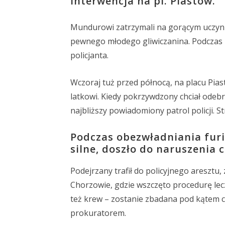
interwencja na pl. Piastów.
Mundurowi zatrzymali na gorącym uczynk
pewnego młodego gliwiczanina. Podczas z
policjanta.
Wczoraj tuż przed północą, na placu Pias
latkowi. Kiedy pokrzywdzony chciał odebr
najbliższy powiadomiony patrol policji. S
Podczas obezwładniania furia
silne, doszło do naruszenia c
Podejrzany trafił do policyjnego areszt
Chorzowie, gdzie wszczęto procedurę l
też krew – zostanie zbadana pod kątem c
prokuratorem.