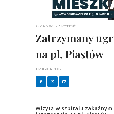
Strona główna
Kryminałki
Zatrzymany ugry
na pl. Piastów
1 MARCA 2017
Wizytą w szpitalu zakaźnym 