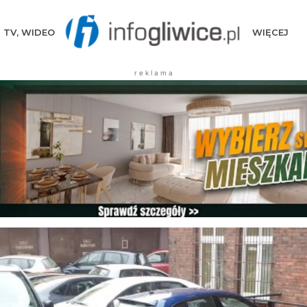
TV, WIDEO
WIĘCEJ
r e k l a m a