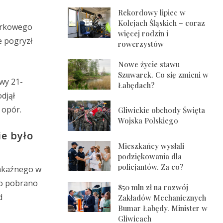
Rekordowy lipiec w
Kolejach Śląskich – coraz
mórkowego
więcej rodzin i
e pogryzł
rowerzystów
Nowe życie stawu
Szuwarek. Co się zmieni w
owy 21-
Łabędach?
djął
 opór.
Gliwickie obchody Święta
Wojska Polskiego
ie było
Mieszkańcy wysłali
podziękowania dla
policjantów. Za co?
zakaźnego w
go pobrano
850 mln zł na rozwój
d
Zakładów Mechanicznych
Bumar Łabędy. Minister w
Gliwicach