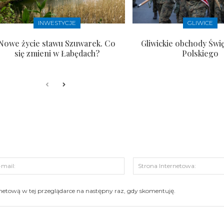
INWESTYCJE
GLIWICE
Nowe życie stawu Szuwarek. Co
Gliwickie obchody Świ
się zmieni w Łabędach?
Polskiego
s:
E-
mail:
ernetową w tej przeglądarce na następny raz, gdy skomentuję.