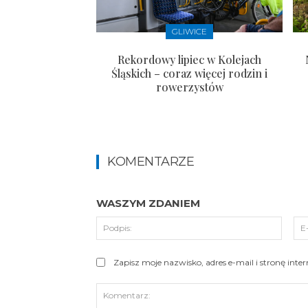
GLIWICE
Rekordowy lipiec w Kolejach
Śląskich – coraz więcej rodzin i
rowerzystów
KOMENTARZE
WASZYM ZDANIEM
Podpi
Zapisz moje nazwisko, adres e-mail i stronę int