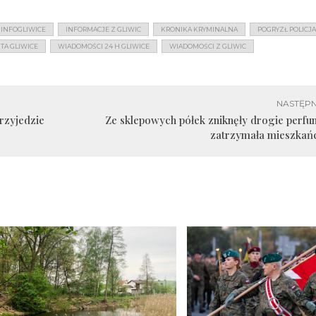
INFOGLIWICE
INFORMACJE Z GLIWIC
KRONIKA KRYMINALNA
POGRYZŁ POLICJ
TA GLIWICE
WIADOMOŚCI 24 H GLIWICE
WIADOMOŚCI Z GLIWIC
NASTĘPN
rzyjedzie
Ze sklepowych półek zniknęły drogie perfum
zatrzymała mieszkań