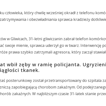
u człowieka, który chwilę wcześniej okradł z telefonu ko
atrzymywania i obezwładniania sprawca kradzieży dotkliwi
tów w Gliwicach, 31-letni gliwiczanin zabrał telefon komórk
ać swoje mienie, sprawca uderzył go w twarz. Interwencję po
tróże prawa szybko zatrzymali agresora, który zaczął stawiał
t wbił zęby w ramię policjanta. Ugryzien
iągłości tkanek.
u, zaś posterunkowy został przetransportowany do szpitala 
eczniczą zapobiegającą chorobom zakaźnym. Od podejrzane
horób zakaźnych. W najbliższym czasie 31-latek stanie prze