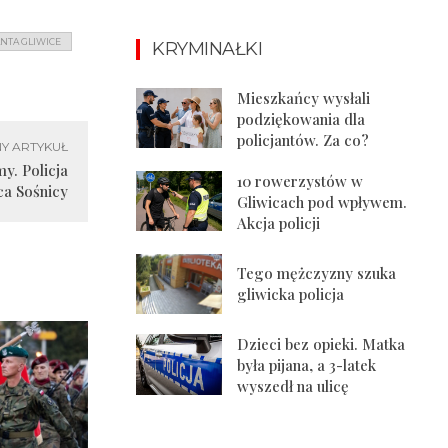
ANTA GLIWICE
KRYMINAŁKI
Mieszkańcy wysłali
podziękowania dla
policjantów. Za co?
Y ARTYKUŁ
y. Policja
10 rowerzystów w
ca Sośnicy
Gliwicach pod wpływem.
Akcja policji
Tego mężczyzny szuka
gliwicka policja
Dzieci bez opieki. Matka
była pijana, a 3-latek
wyszedł na ulicę