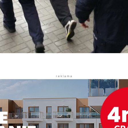
r e k l a m a