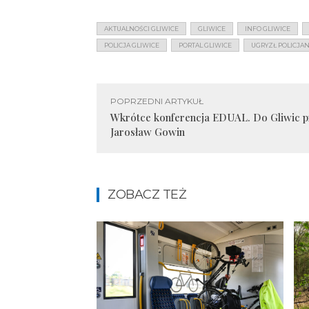
AKTUALNOŚCI GLIWICE
GLIWICE
INFO GLIWICE
POLICJA GLIWICE
PORTAL GLIWICE
UGRYZŁ POLICJAN
POPRZEDNI ARTYKUŁ
Wkrótce konferencja EDUAL. Do Gliwic p
Jarosław Gowin
ZOBACZ TEŻ