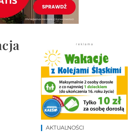
ncja
r e k l a m a
AKTUALNOŚCI