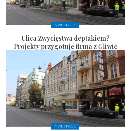
INWESTYCJE
Ulica Zwycięstwa deptakiem?
Projekty przygotuje firma z Gliwic
INWESTYCJE