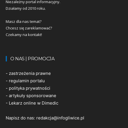
Niezależny portal informacyjny.
Działamy od 2010 roku.
Masz dla nas temat?
Chcesz się zareklamować?
Czekamy na kontakt!
O NAS | PROMOCJA
-
zastrzeżenia prawne
-
regulamin portalu
-
polityka prywatności
-
artykuły sponsorowane
-
Lekarz online w Dimedic
Napisz do nas:
redakcja@infogliwice.pl