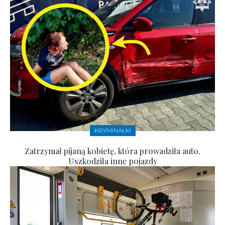
KRYMINAŁKI
Zatrzymał pijaną kobietę, która prowadziła auto.
Uszkodziła inne pojazdy