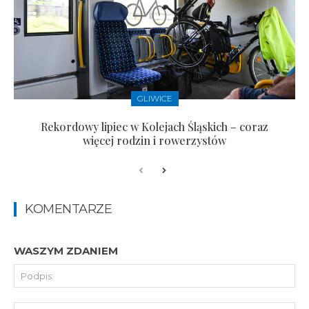
GLIWICE
Rekordowy lipiec w Kolejach Śląskich – coraz
więcej rodzin i rowerzystów
KOMENTARZE
WASZYM ZDANIEM
Pod
E-