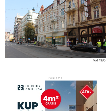
IMG 7850
r e k l a m a