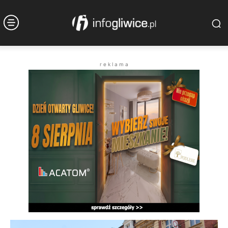
r e k l a m a