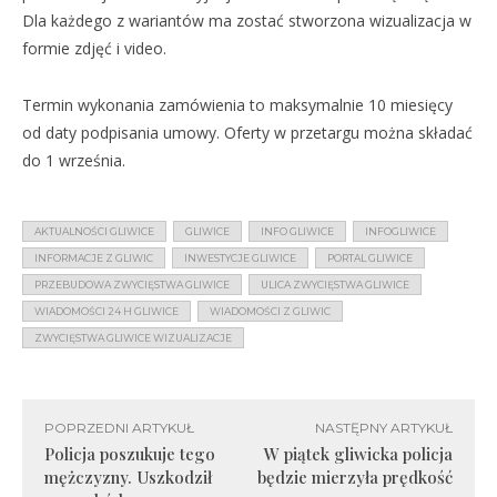
Dla każdego z wariantów ma zostać stworzona wizualizacja w
formie zdjęć i video.
Termin wykonania zamówienia to maksymalnie 10 miesięcy
od daty podpisania umowy. Oferty w przetargu można składać
do 1 września.
AKTUALNOŚCI GLIWICE
GLIWICE
INFO GLIWICE
INFOGLIWICE
INFORMACJE Z GLIWIC
INWESTYCJE GLIWICE
PORTAL GLIWICE
PRZEBUDOWA ZWYCIĘSTWA GLIWICE
ULICA ZWYCIĘSTWA GLIWICE
WIADOMOŚCI 24 H GLIWICE
WIADOMOŚCI Z GLIWIC
ZWYCIĘSTWA GLIWICE WIZUALIZACJE
POPRZEDNI ARTYKUŁ
NASTĘPNY ARTYKUŁ
Policja poszukuje tego
W piątek gliwicka policja
mężczyzny. Uszkodził
będzie mierzyła prędkość