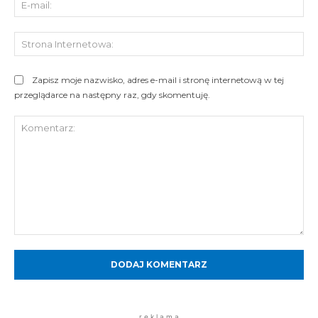
mai
St
Int
Zapisz moje nazwisko, adres e-mail i stronę internetową w tej
przeglądarce na następny raz, gdy skomentuję.
Komentarz:
r e k l a m a