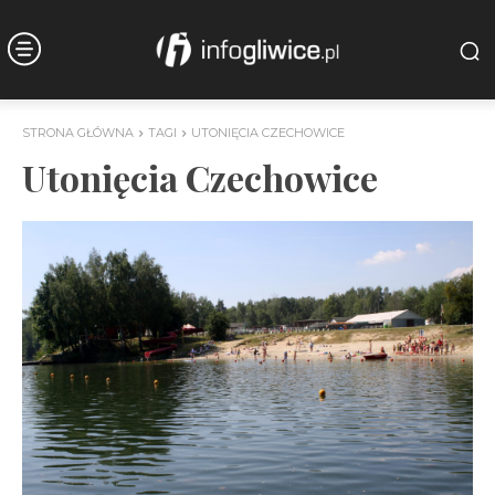
STRONA GŁÓWNA
TAGI
UTONIĘCIA CZECHOWICE
Utonięcia Czechowice