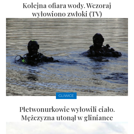
Kolejna ofiara wody. Wczoraj
wyłowiono zwłoki (TV)
GLIWICE
Płetwonurkowie wyłowili ciało.
Mężczyzna utonął w gliniance