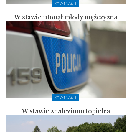
KRYMINAŁKI
W stawie utonął młody mężczyzna
KRYMINAŁKI
W stawie znaleziono topielca