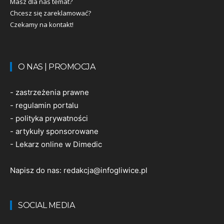
Masz dla nas temat?
Chcesz się zareklamować?
Czekamy na kontakt!
O NAS | PROMOCJA
-
zastrzeżenia prawne
-
regulamin portalu
-
polityka prywatności
-
artykuły sponsorowane
-
Lekarz online w Dimedic
Napisz do nas:
redakcja@infogliwice.pl
SOCIAL MEDIA