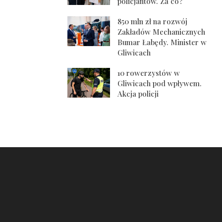
policjantów. Za co?
850 mln zł na rozwój
Zakładów Mechanicznych
Bumar Łabędy. Minister w
Gliwicach
10 rowerzystów w
Gliwicach pod wpływem.
Akcja policji