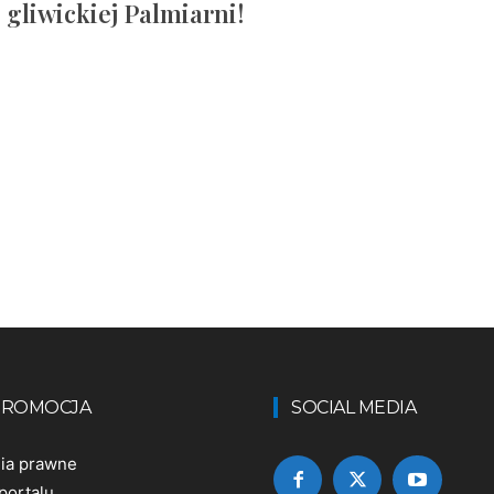
gliwickiej Palmiarni!
 PROMOCJA
SOCIAL MEDIA
nia prawne
portalu