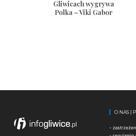
Gliwicach wygrywa
Polka – Viki Gabor
O NAS |
-
zastrzeże
-
regulamin 