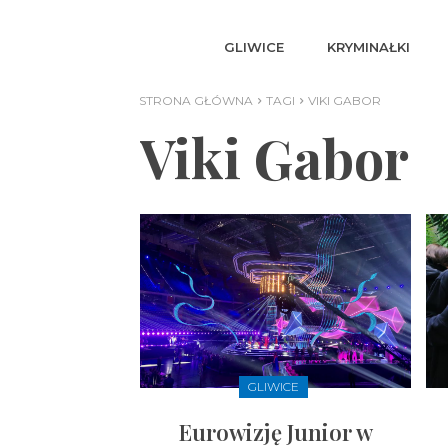
GLIWICE
KRYMINAŁKI
STRONA GŁÓWNA
TAGI
VIKI GABOR
Viki Gabor
GLIWICE
Eurowizję Junior w