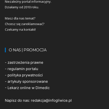
Niezależny portal informacyjny.
Działamy od 2010 roku.
Masz dla nas temat?
Chcesz się zareklamować?
Czekamy na kontakt!
O NAS | PROMOCJA
-
zastrzeżenia prawne
-
regulamin portalu
-
polityka prywatności
-
artykuły sponsorowane
-
Lekarz online w Dimedic
Napisz do nas:
redakcja@infogliwice.pl