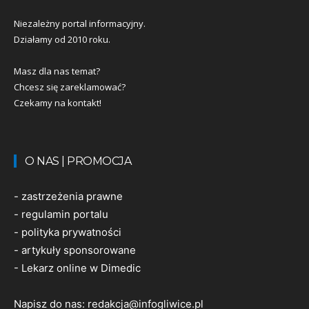
Niezależny portal informacyjny.
Działamy od 2010 roku.
Masz dla nas temat?
Chcesz się zareklamować?
Czekamy na kontakt!
O NAS | PROMOCJA
-
zastrzeżenia prawne
-
regulamin portalu
-
polityka prywatności
-
artykuły sponsorowane
-
Lekarz online w Dimedic
Napisz do nas:
redakcja@infogliwice.pl