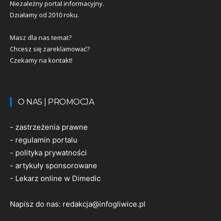
Niezależny portal informacyjny.
Działamy od 2010 roku.
Masz dla nas temat?
Chcesz się zareklamować?
Czekamy na kontakt!
O NAS | PROMOCJA
-
zastrzeżenia prawne
-
regulamin portalu
-
polityka prywatności
-
artykuły sponsorowane
-
Lekarz online w Dimedic
Napisz do nas:
redakcja@infogliwice.pl