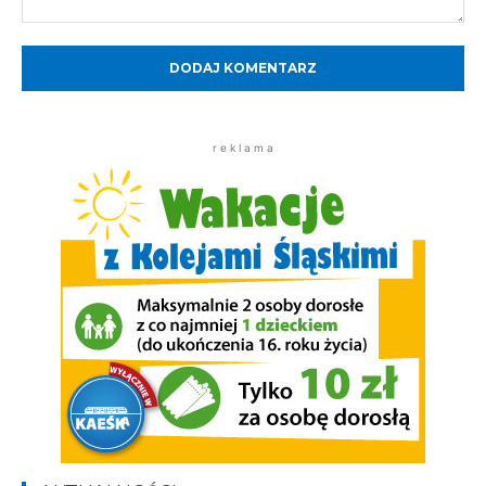
Komentarz:
r e k l a m a