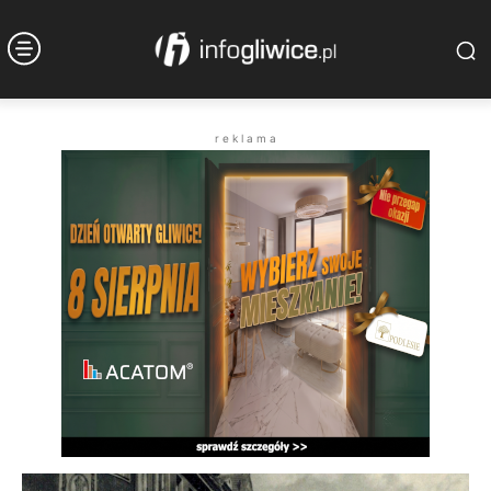
r e k l a m a