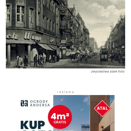
zwyciestwa stare foto
r e k l a m a