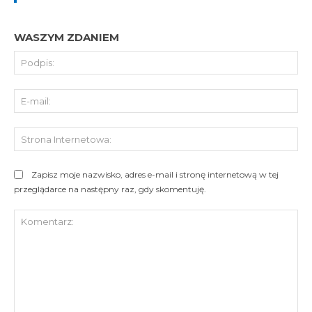
WASZYM ZDANIEM
Pod
E-
mai
St
Int
Zapisz moje nazwisko, adres e-mail i stronę internetową w tej
przeglądarce na następny raz, gdy skomentuję.