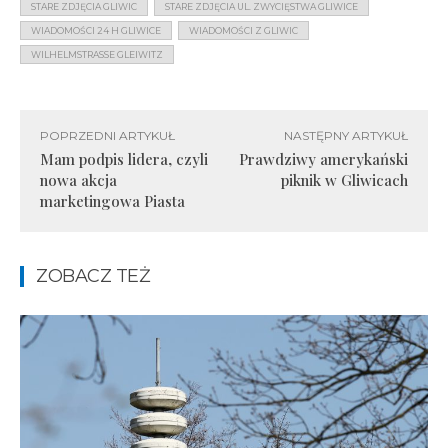
STARE ZDJĘCIA GLIWIC
STARE ZDJĘCIA UL. ZWYCIĘSTWA GLIWICE
WIADOMOŚCI 24 H GLIWICE
WIADOMOŚCI Z GLIWIC
WILHELMSTRASSE GLEIWITZ
POPRZEDNI ARTYKUŁ
NASTĘPNY ARTYKUŁ
Mam podpis lidera, czyli
Prawdziwy amerykański
nowa akcja
piknik w Gliwicach
marketingowa Piasta
ZOBACZ TEŻ