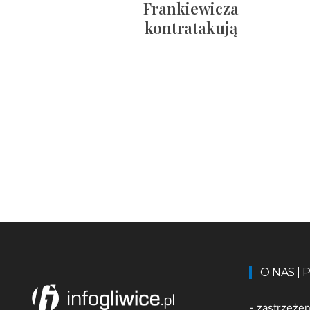
Frankiewicza
kontratakują
O NAS |
-
zastrzeże