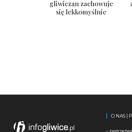
gliwiczan zachowuje
się lekkomyślnie
O NAS |
-
zastrzeże