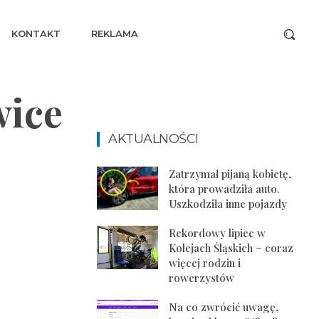
KONTAKT
REKLAMA
wice
AKTUALNOŚCI
Zatrzymał pijaną kobietę,
która prowadziła auto.
Uszkodziła inne pojazdy
Rekordowy lipiec w
Kolejach Śląskich – coraz
więcej rodzin i
rowerzystów
Na co zwrócić uwagę,