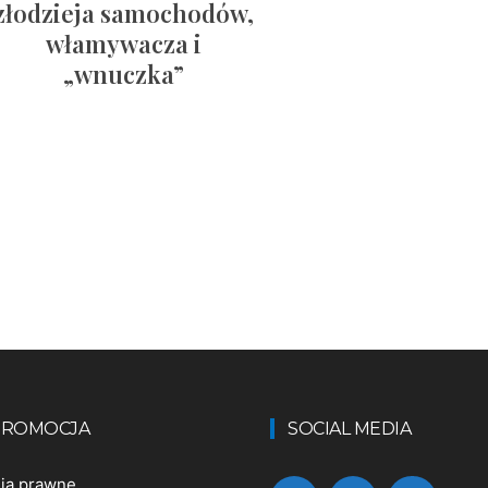
złodzieja samochodów,
włamywacza i
„wnuczka”
 PROMOCJA
SOCIAL MEDIA
nia prawne