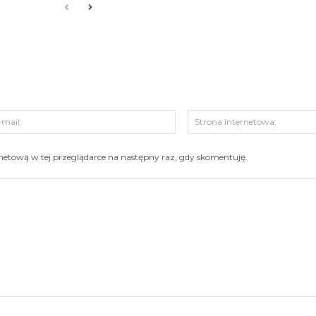
s:
E-
mail:
ernetową w tej przeglądarce na następny raz, gdy skomentuję.