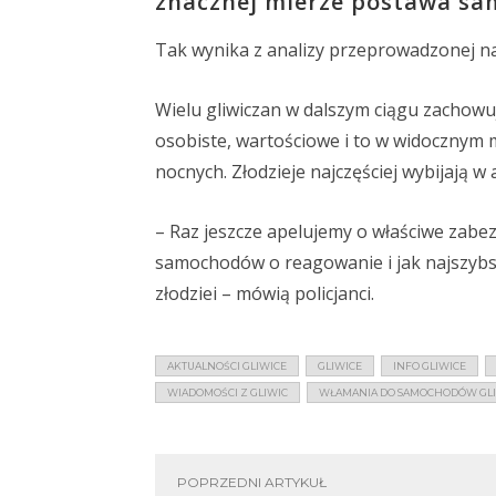
znacznej mierze postawa sam
Tak wynika z analizy przeprowadzonej na
Wielu gliwiczan w dalszym ciągu zachow
osobiste, wartościowe i to w widocznym 
nocnych. Złodzieje najczęściej wybijają w 
– Raz jeszcze apelujemy o właściwe zabe
samochodów o reagowanie i jak najszybsze
złodziei – mówią policjanci.
AKTUALNOŚCI GLIWICE
GLIWICE
INFO GLIWICE
WIADOMOŚCI Z GLIWIC
WŁAMANIA DO SAMOCHODÓW GL
POPRZEDNI ARTYKUŁ