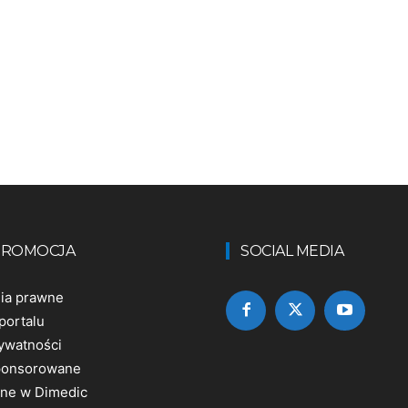
 PROMOCJA
SOCIAL MEDIA
nia prawne
portalu
rywatności
sponsorowane
ine w Dimedic