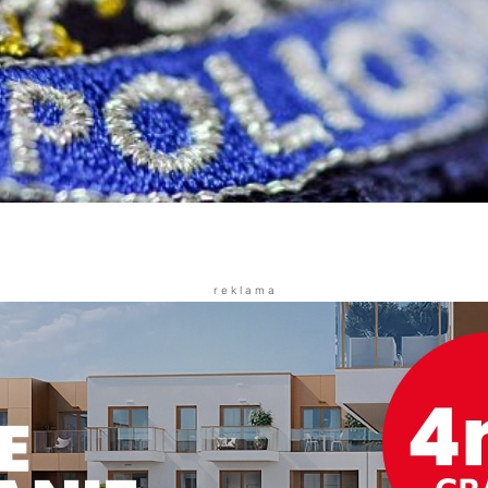
r e k l a m a