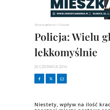
Strona główna
Gliwice
Policja: Wielu 
lekkomyślnie
25 CZERWCA 2014
Niestety, wpływ na ilość k