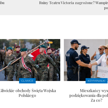
ubu
Ruiny Teatru Victoria zagrożone? Wampir
p
GLIWICE
KRYMINAŁKI
Gliwickie obchody Święta Wojska
Mieszkańcy wysł
Polskiego
podziękowania dla pol
Za co?