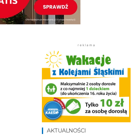
r e k l a m a
AKTUALNOŚCI