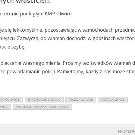
ych właścicieli.
 terenie podległym KMP Gliwice.
uje się lekkomyślnie, pozostawiając w samochodach przedmi
miejscu. Zazwyczaj do włamań dochodzi w godzinach wieczor
aucie szybę.
zpieczanie własnego mienia. Prosimy też świadków włamań 
 powiadamianie policji. Pamiętajmy, każdy z nas może stać 
INFOGLIWICE
INFORMACJE Z GLIWIC
POLICJA GLIWICE
PORTAL GLIWICE
IWICE
WŁAMANIE DO SAMOCHODU GLIWICE
NASTĘPN