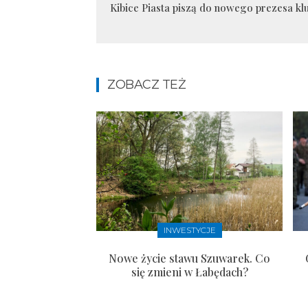
Kibice Piasta piszą do nowego prezesa kl
ZOBACZ TEŻ
INWESTYCJE
Nowe życie stawu Szuwarek. Co
się zmieni w Łabędach?