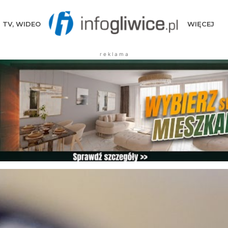
TV, WIDEO
WIĘCEJ
r e k l a m a