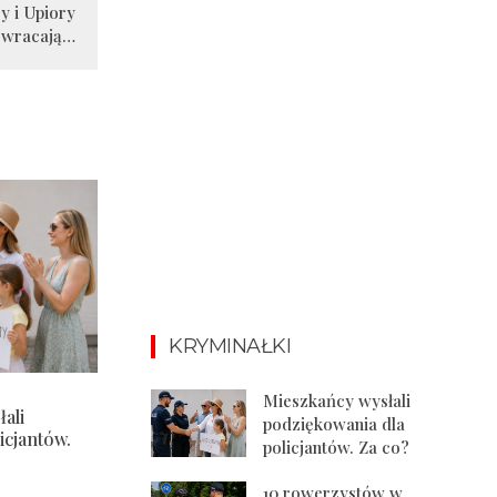
y i Upiory
owracają…
KRYMINAŁKI
Mieszkańcy wysłali
ali
podziękowania dla
icjantów.
policjantów. Za co?
10 rowerzystów w