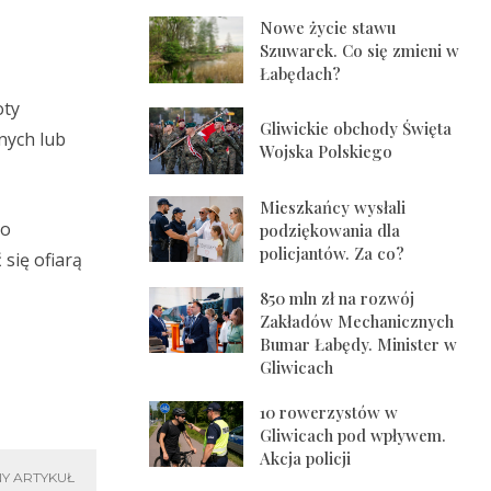
Nowe życie stawu
Szuwarek. Co się zmieni w
Łabędach?
oty
Gliwickie obchody Święta
nych lub
Wojska Polskiego
Mieszkańcy wysłali
do
podziękowania dla
policjantów. Za co?
się ofiarą
850 mln zł na rozwój
Zakładów Mechanicznych
Bumar Łabędy. Minister w
Gliwicach
10 rowerzystów w
Gliwicach pod wpływem.
Akcja policji
Y ARTYKUŁ