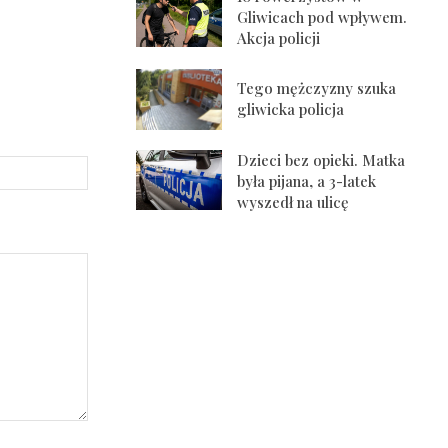
Gliwicach pod wpływem.
Akcja policji
Tego mężczyzny szuka
gliwicka policja
Dzieci bez opieki. Matka
Strona
była pijana, a 3-latek
Internetowa:
wyszedł na ulicę