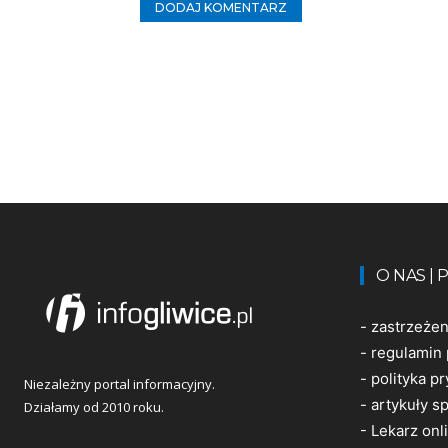
O NAS |
-
zastrzeże
-
regulamin 
-
polityka p
Niezależny portal informacyjny.
-
artykuły 
Działamy od 2010 roku.
-
Lekarz onl