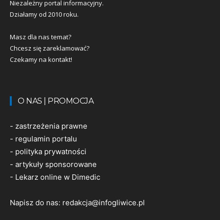
Niezależny portal informacyjny.
Działamy od 2010 roku.
Masz dla nas temat?
Chcesz się zareklamować?
Czekamy na kontakt!
O NAS | PROMOCJA
-
zastrzeżenia prawne
-
regulamin portalu
-
polityka prywatności
-
artykuły sponsorowane
-
Lekarz online w Dimedic
Napisz do nas:
redakcja@infogliwice.pl