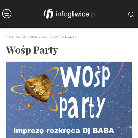
STRONA GŁÓWNA
TAGI
WOŚP PARTY
Wośp Party