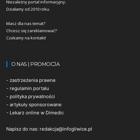
Niezależny portal informacyjny.
Działamy od 2010 roku.
Masz dla nas temat?
Chcesz się zareklamować?
Czekamy na kontakt!
O NAS | PROMOCJA
-
zastrzeżenia prawne
-
regulamin portalu
-
polityka prywatności
-
artykuły sponsorowane
-
Lekarz online w Dimedic
Napisz do nas:
redakcja@infogliwice.pl