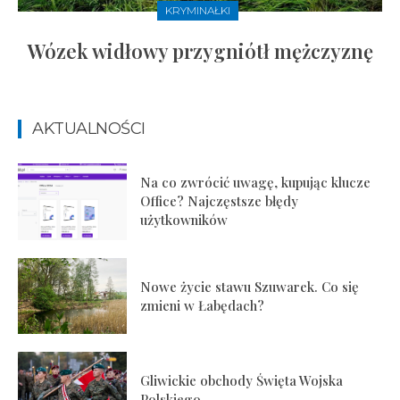
KRYMINAŁKI
Wózek widłowy przygniótł mężczyznę
AKTUALNOŚCI
Na co zwrócić uwagę, kupując klucze
Office? Najczęstsze błędy
użytkowników
Nowe życie stawu Szuwarek. Co się
zmieni w Łabędach?
Gliwickie obchody Święta Wojska
Polskiego