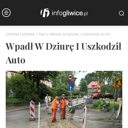
STRONA GŁÓWNA
TAGI
WPADŁ W DZIURĘ I USZKODZIŁ AUTO
Wpadł W Dziurę I Uszkodził
Auto