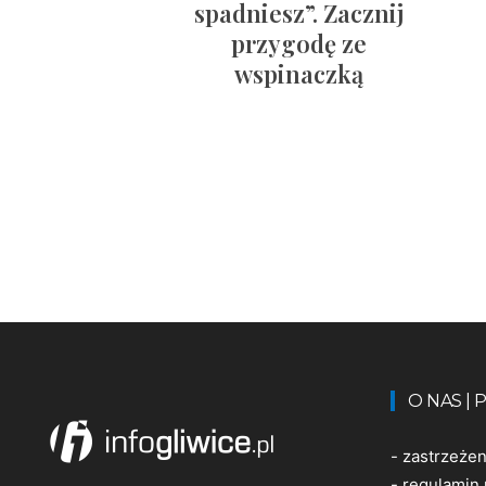
spadniesz”. Zacznij
przygodę ze
wspinaczką
O NAS |
-
zastrzeże
-
regulamin 