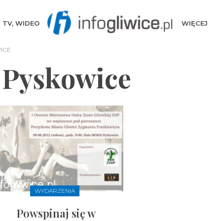
TV, WIDEO
WIĘCEJ
ICE
 Pyskowice
WYDARZENIA
Powspinaj się w