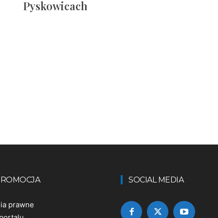
Pyskowicach
 PROMOCJA
SOCIAL MEDIA
nia prawne
portalu