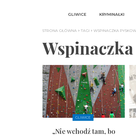
GLIWICE
KRYMINAŁKI
STRONA GŁÓWNA
TAGI
WSPINACZKA PYSKOW
Wspinaczka
GLIWICE
„Nie wchodź tam, bo