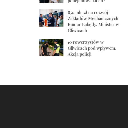
policjantów. Za co?
850 mln zł na rozwój
Zakładów Mechanicznych
Bumar Łabędy. Minister w
Gliwicach
10 rowerzystów w
Gliwicach pod wpływem.
Akcja policji