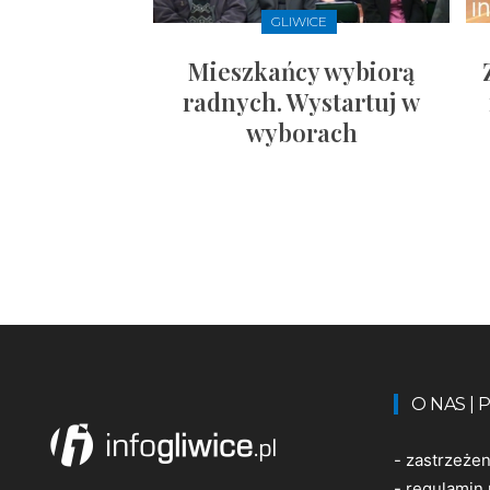
GLIWICE
Mieszkańcy wybiorą
radnych. Wystartuj w
wyborach
O NAS |
-
zastrzeże
-
regulamin 