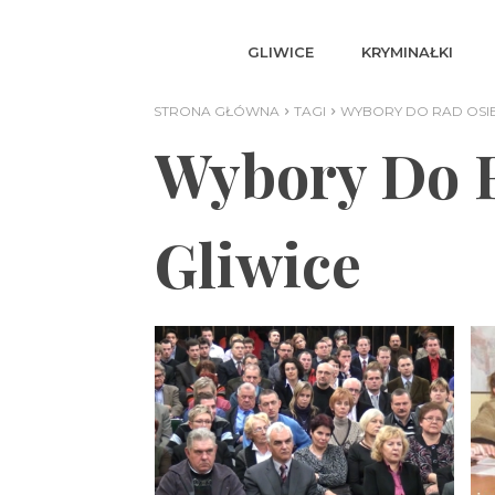
GLIWICE
KRYMINAŁKI
STRONA GŁÓWNA
TAGI
WYBORY DO RAD OSI
Wybory Do 
Gliwice