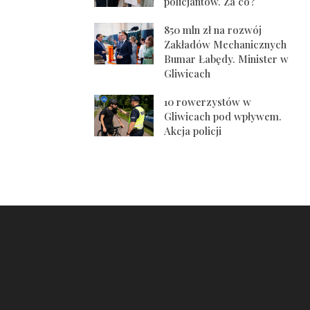
policjantów. Za co?
850 mln zł na rozwój
Zakładów Mechanicznych
Bumar Łabędy. Minister w
Gliwicach
10 rowerzystów w
Gliwicach pod wpływem.
Akcja policji