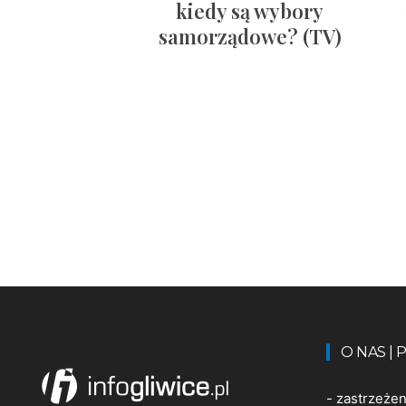
kiedy są wybory
samorządowe? (TV)
O NAS |
-
zastrzeże