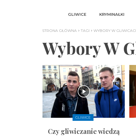
GLIWICE
KRYMINAŁKI
STRONA GŁÓWNA
TAGI
WYBORY W GLIWICACH
Wybory W Gl
GLIWICE
Czy gliwiczanie wiedzą