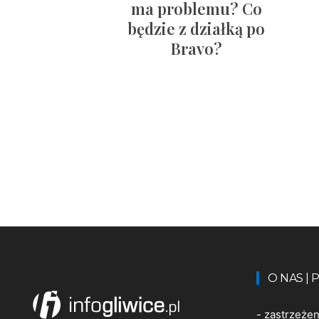
ma problemu? Co
będzie z działką po
Bravo?
O NAS |
-
zastrzeże