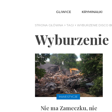
GLIWICE
KRYMINAŁKI
STRONA GŁÓWNA
TAGI
WYBURZENIE DISCO B
Wyburzenie 
INWESTYCJE
Nie ma Zameczku, nie