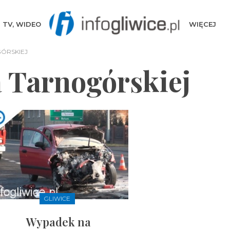
TV, WIDEO
WIĘCEJ
ÓRSKIEJ
 Tarnogórskiej
GLIWICE
Wypadek na