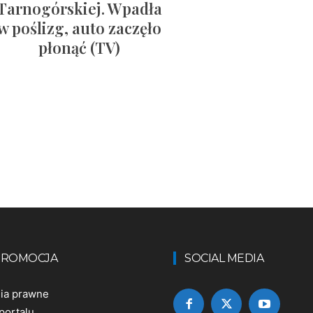
Tarnogórskiej. Wpadła
w poślizg, auto zaczęło
płonąć (TV)
 PROMOCJA
SOCIAL MEDIA
nia prawne
portalu