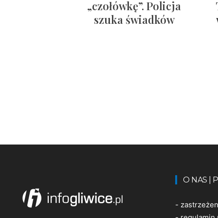
„czołówkę”. Policja
szuka świadków
O NAS |
-
zastrzeże
-
regulamin 