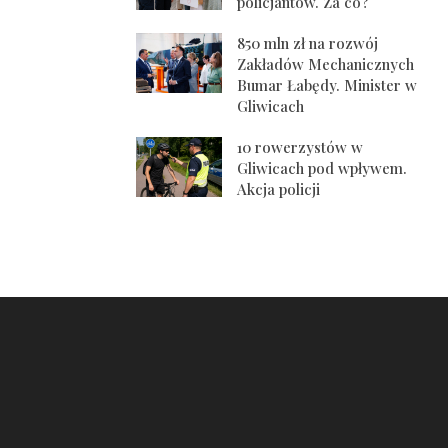
policjantów. Za co?
850 mln zł na rozwój
Zakładów Mechanicznych
Bumar Łabędy. Minister w
Gliwicach
10 rowerzystów w
Gliwicach pod wpływem.
Akcja policji