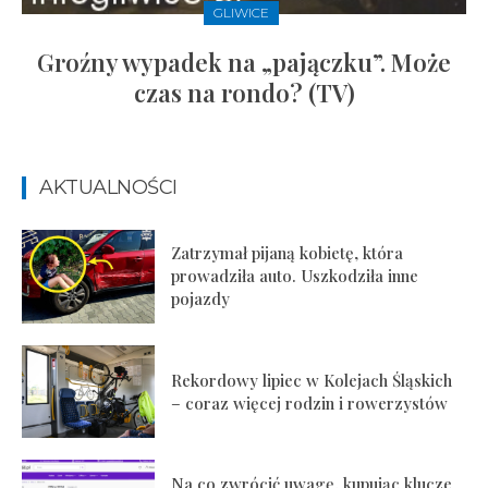
GLIWICE
Groźny wypadek na „pajączku”. Może
czas na rondo? (TV)
AKTUALNOŚCI
Zatrzymał pijaną kobietę, która
prowadziła auto. Uszkodziła inne
pojazdy
Rekordowy lipiec w Kolejach Śląskich
– coraz więcej rodzin i rowerzystów
Na co zwrócić uwagę, kupując klucze