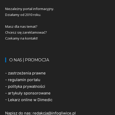
Niezależny portal informacyjny.
Działamy od 2010 roku.
Masz dla nas temat?
Chcesz się zareklamować?
Czekamy na kontakt!
O NAS | PROMOCJA
-
zastrzeżenia prawne
-
regulamin portalu
-
polityka prywatności
-
artykuły sponsorowane
-
Lekarz online w Dimedic
Napisz do nas:
redakcja@infogliwice.pl