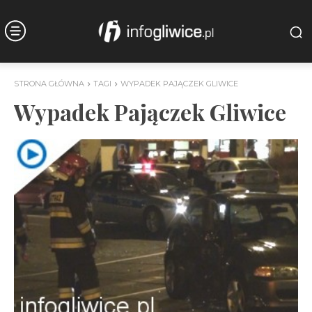
STRONA GŁÓWNA
TAGI
WYPADEK PAJĄCZEK GLIWICE
Wypadek Pajączek Gliwice