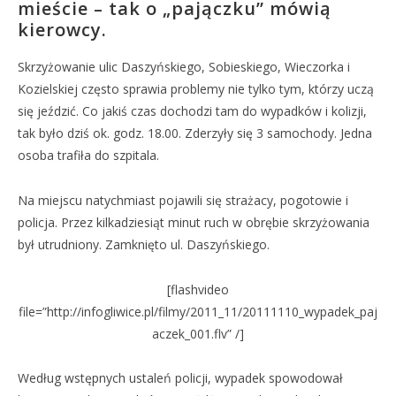
mieście – tak o „pajączku” mówią
kierowcy.
Skrzyżowanie ulic Daszyńskiego, Sobieskiego, Wieczorka i
Kozielskiej często sprawia problemy nie tylko tym, którzy uczą
się jeździć. Co jakiś czas dochodzi tam do wypadków i kolizji,
tak było dziś ok. godz. 18.00. Zderzyły się 3 samochody. Jedna
osoba trafiła do szpitala.
Na miejscu natychmiast pojawili się strażacy, pogotowie i
policja. Przez kilkadziesiąt minut ruch w obrębie skrzyżowania
był utrudniony. Zamknięto ul. Daszyńskiego.
[flashvideo
file=”http://infogliwice.pl/filmy/2011_11/20111110_wypadek_paj
aczek_001.flv” /]
Według wstępnych ustaleń policji, wypadek spowodował