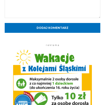
Komentarz:
r e k l a m a