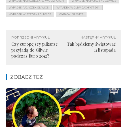
WYPADEK NA KOZIELSKIEJ W GLIWICACH
WYPADEK NA PAJĄCZKU GLIWICE
WYPADEK PAJĄCZEK GLIWICE
WYPADEK W GLIWICACH 10 11 2011
WYPADEK WIECZORKA GLIWICE
WYPADKI GLIWICE
POPRZEDNI ARTYKUŁ
NASTĘPNY ARTYKUŁ
Czy europejscy piłkarze
Tak będziemy świętować
przyjadą do Gliwic
11 listopada
podczas Euro 2012?
ZOBACZ TEŻ