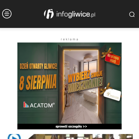
r e k l a m a