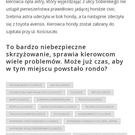
kierowca opla astry, który wyjeżdżając z ulicy Sobieskiego nie
ustąpił pierwszeństwa prawidłowo jadącej hondzie civic.
Srebrna astra uderzyła w bok hondy, a ta następnie zderzyła
się z toyota avensis. Kierowca hondy został zabrany do
szpitala przy ul. Kościuszki.
To bardzo niebezpieczne
skrzyżowanie, sprawia kierowcom
wiele problemów. Może już czas, aby
w tym miejscu powstało rondo?
AKTUALNOŚCI GLIWICE
ALFA GLIWICE
CO SIĘ STAŁO NA PAJĄCZKU GLIWICE?
GLIWICE
INFOGLIWICE
KMP GLIWICE
KRONIKA KRYMINALNA
POLICJA GLIWICE
PORTAL GLIWICE
SKRZYŻOWANIE GLIWICE
TELEWIZJA GLIWICE
TELEWIZJA INFOGLIWICE
TV GLIWICE
WIADOMOŚCI Z GLIWIC
WYPADEK DASZYŃSKIEGO GLIWICE
WYPADEK HONDA CIVIC OPEL ASTRA
WYPADEK KOŁO BIEDRONKI GLIWICE