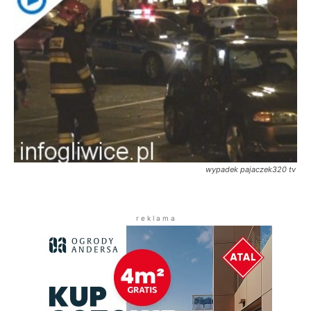
wypadek pajaczek320 tv
r e k l a m a