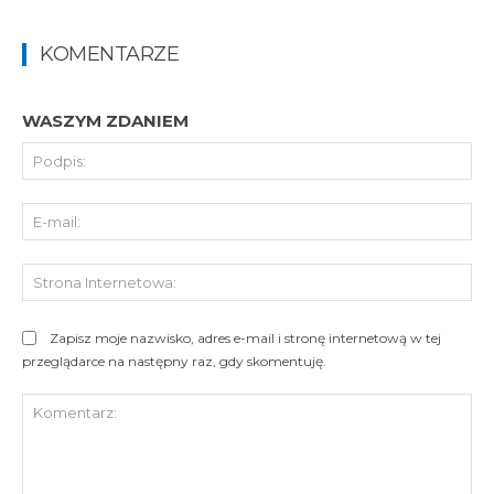
KOMENTARZE
WASZYM ZDANIEM
Pod
E-
mai
St
Int
Zapisz moje nazwisko, adres e-mail i stronę internetową w tej
przeglądarce na następny raz, gdy skomentuję.