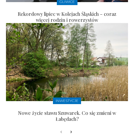
GLIWICE
Rekordowy lipiec w Kolejach Śląskich – coraz
więcej rodzin i rowerzystów
INWESTYCJE
Nowe życie stawu Szuwarek. Co się zmieni w
Łabędach?