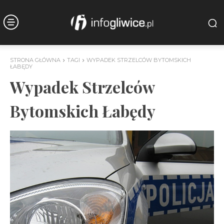
STRONA GŁÓWNA
TAGI
WYPADEK STRZELCÓW BYTOMSKICH
ŁABĘDY
Wypadek Strzelców
Bytomskich Łabędy