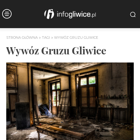
STRONA GŁÓWNA
TAGI
WYWÓZ GRUZU GLIWICE
Wywóz Gruzu Gliwice