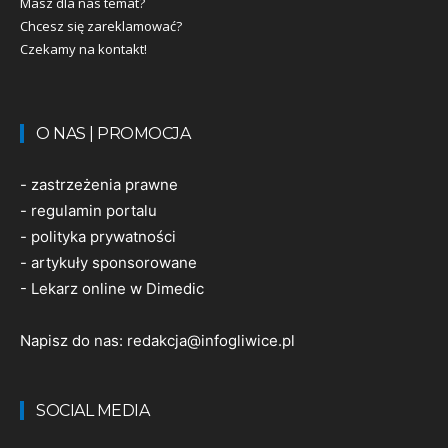
Masz dla nas temat?
Chcesz się zareklamować?
Czekamy na kontakt!
O NAS | PROMOCJA
-
zastrzeżenia prawne
-
regulamin portalu
-
polityka prywatności
-
artykuły sponsorowane
-
Lekarz online w Dimedic
Napisz do nas:
redakcja@infogliwice.pl
SOCIAL MEDIA