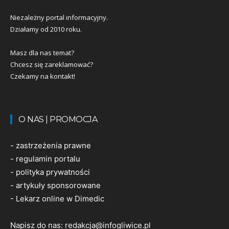
Niezależny portal informacyjny.
Działamy od 2010 roku.
Masz dla nas temat?
Chcesz się zareklamować?
Czekamy na kontakt!
O NAS | PROMOCJA
-
zastrzeżenia prawne
-
regulamin portalu
-
polityka prywatności
-
artykuły sponsorowane
-
Lekarz online w Dimedic
Napisz do nas:
redakcja@infogliwice.pl