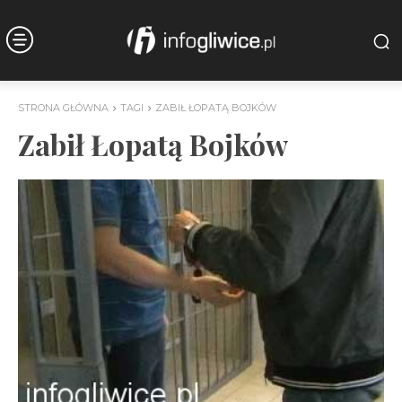
STRONA GŁÓWNA
TAGI
ZABIŁ ŁOPATĄ BOJKÓW
Zabił Łopatą Bojków